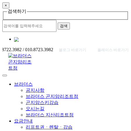
×
검색하기
검색
즐겨찾기 추가
22.3982 / 010.8723.3982
|
블로그 바로가기
플레이스 바로가기
브라더스
공지사항
브라더스 곤지암리조트점
곤지암스키강습
오시는길
브라더스 지산리조트점
요금안내
리프트권ㆍ렌탈ㆍ강습